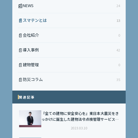
📰
NEWS
24
📄
スマテンとは
13
📄
会社紹介
0
📄
導入事例
42
📄
建物管理
0
📄
防災コラム
35
関連記事
『全ての建物に安全安心を』東日本大震災をき
っかけに誕生した建物法令点検管理サービス
「スマテン」
2023.03.10