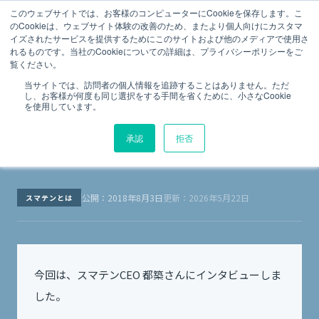
法令点検の総合プラットフォーム
このウェブサイトでは、お客様のコンピューターにCookieを保存します。こ
のCookieは、ウェブサイト体験の改善のため、またより個人向けにカスタマ
イズされたサービスを提供するためにこのサイトおよび他のメディアで使用さ
Menu
スマテンMagazine
スマテンとは
れるものです。当社のCookieについての詳細は、プライバシーポリシーをご
覧ください。
スマテン メンバー紹介 CEO・都築啓一
当サイトでは、訪問者の個人情報を追跡することはありません。ただ
し、お客様が何度も同じ選択をする手間を省くために、小さなCookie
編
を使用しています。
承認
拒否
TOP
スマテンとは
スマテン メンバー紹介 CEO・都築啓一編
›
›
公開：2018年8月3日
更新：2026年5月22日
スマテンとは
今回は、スマテンCEO 都築さんにインタビューしま
した。