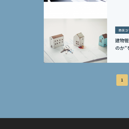
防災コ
建物管
のか”
1