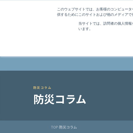
法令点検の総合プラットフォーム
このウェブサイトでは、お客様のコンピューター
供するためにこのサイトおよび他のメディアで使
スマテンMagazine
当サイトでは、訪問者の個人情報
います。
スマテンとは
導入
防災コラム
防災コラム
TOP
防災コラム
›