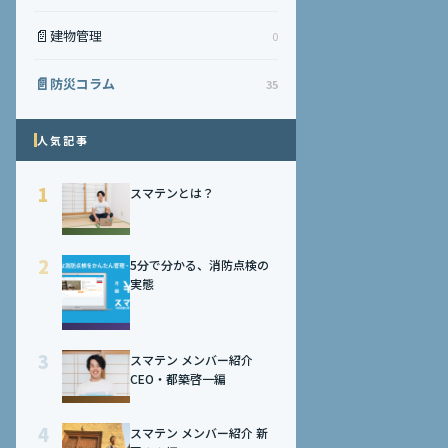
📄
建物管理
0
📄
防災コラム
35
人気記事
1
スマテンとは？
2
5分で分かる、消防点検の
実態
3
スマテン メンバー紹介
CEO・都築啓一編
4
スマテン メンバー紹介 新