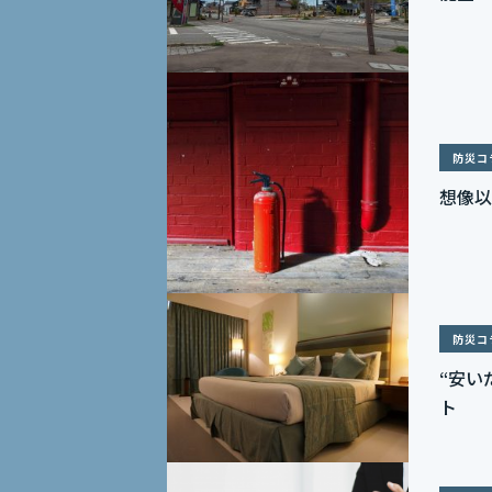
防災コ
想像以
防災コ
“安い
ト