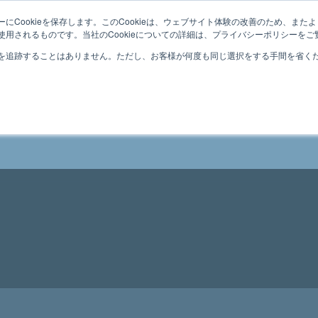
にCookieを保存します。このCookieは、ウェブサイト体験の改善のため、ま
用されるものです。当社のCookieについての詳細は、プライバシーポリシーをご
を追跡することはありません。ただし、お客様が何度も同じ選択をする手間を省くため
事例
防災コラム
NE