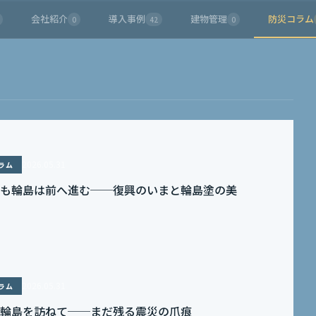
会社紹介
導入事例
建物管理
防災コラム
0
42
0
2026.05.31
ラム
も輪島は前へ進む──復興のいまと輪島塗の美
2026.05.31
ラム
輪島を訪ねて──まだ残る震災の爪痕