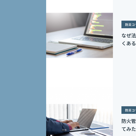
防災コ
なぜ法
くある
防災コ
防火管
てみた