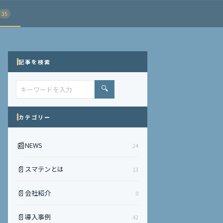
35
記事を検索
🔍
カテゴリー
📰
NEWS
24
📄
スマテンとは
13
📄
会社紹介
0
📄
導入事例
42