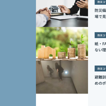
防災コ
防災備
場で見
防災コ
紙・F
ない理
防災コ
避難訓
めのポ