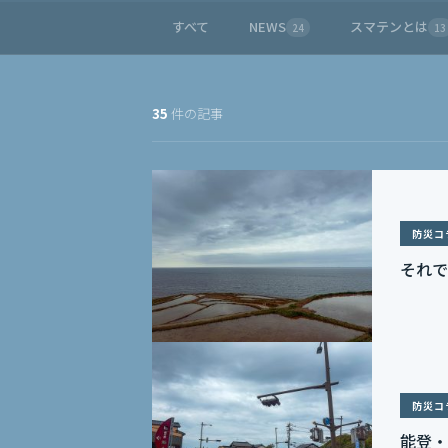
すべて
NEWS
スマテンとは
24
13
35
件の記事
防災コ
それで
防災コ
能登・