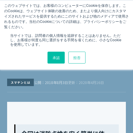
法令点検の総合プラットフォーム
このウェブサイトでは、お客様のコンピューターにCookieを保存します。こ
のCookieは、ウェブサイト体験の改善のため、またより個人向けにカスタマ
イズされたサービスを提供するためにこのサイトおよび他のメディアで使用さ
Menu
スマテンMagazine
れるものです。当社のCookieについての詳細は、プライバシーポリシーをご
覧ください。
スマテンとは
当サイトでは、訪問者の個人情報を追跡することはありません。ただ
し、お客様が何度も同じ選択をする手間を省くために、小さなCookie
5分で分かる、消防点検の実態
を使用しています。
承認
拒否
TOP
スマテンとは
5分で分かる、消防点検の実態
›
›
公開：2018年8月3日
更新：2020年4月16日
スマテンとは