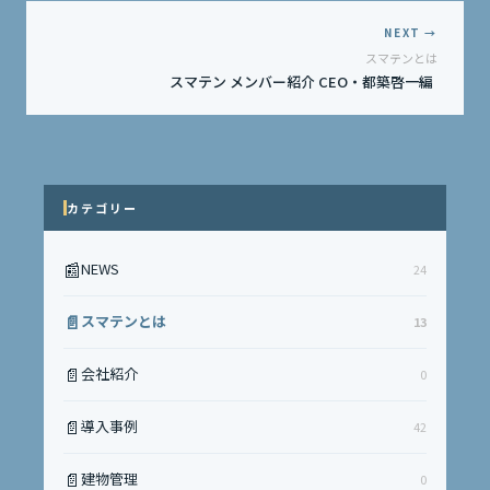
NEXT →
スマテンとは
スマテン メンバー紹介 CEO・都築啓一編
カテゴリー
📰
NEWS
24
📄
スマテンとは
13
📄
会社紹介
0
📄
導入事例
42
📄
建物管理
0