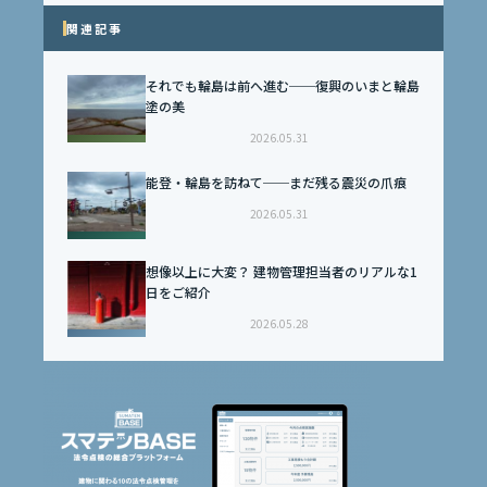
関連記事
それでも輪島は前へ進む──復興のいまと輪島
塗の美
2026.05.31
能登・輪島を訪ねて──まだ残る震災の爪痕
2026.05.31
想像以上に大変？ 建物管理担当者のリアルな1
日をご紹介
2026.05.28