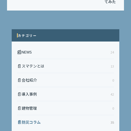
てみた
カテゴリー
📰
NEWS
24
📄
スマテンとは
13
📄
会社紹介
0
📄
導入事例
42
📄
建物管理
0
📄
防災コラム
35