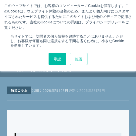
法令点検の総合プラットフォーム
このウェブサイトでは、お客様のコンピューターにCookieを保存します。こ
のCookieは、ウェブサイト体験の改善のため、またより個人向けにカスタマ
防災コラム
イズされたサービスを提供するためにこのサイトおよび他のメディアで使用さ
Menu
スマテンMagazine
れるものです。当社のCookieについての詳細は、プライバシーポリシーをご
建物管理担当者向け｜消防設備点検っ
覧ください。
て“結局何をしているのか”をわかりやす
当サイトでは、訪問者の個人情報を追跡することはありません。ただ
し、お客様が何度も同じ選択をする手間を省くために、小さなCookie
く解説
を使用しています。
承認
拒否
防災コ
建物管理担当者向け｜消防設備点検って“結局何をしている
TOP
›
›
ラム
のか”をわかりやすく解説
公開：2026年5月28日
更新：2026年5月29日
防災コラム