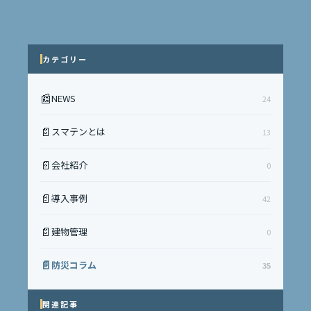
カテゴリー
📰
NEWS
24
📄
スマテンとは
13
📄
会社紹介
0
📄
導入事例
42
📄
建物管理
0
📄
防災コラム
35
関連記事