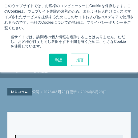
法令点検の総合プラットフォーム
このウェブサイトでは、お客様のコンピューターにCookieを保存します。こ
のCookieは、ウェブサイト体験の改善のため、またより個人向けにカスタマ
イズされたサービスを提供するためにこのサイトおよび他のメディアで使用さ
Menu
スマテンMagazine
防災コラム
れるものです。当社のCookieについての詳細は、プライバシーポリシーをご
覧ください。
紙・FAX・電話管理から抜け出せない？
当サイトでは、訪問者の個人情報を追跡することはありません。ただ
し、お客様が何度も同じ選択をする手間を省くために、小さなCookie
建物管理DXが進まない理由
を使用しています。
承認
拒否
防災コラ
紙・FAX・電話管理から抜け出せない？ 建物管理DXが進ま
TOP
›
›
ム
ない理由
公開：2026年5月28日
更新：2026年5月28日
防災コラム