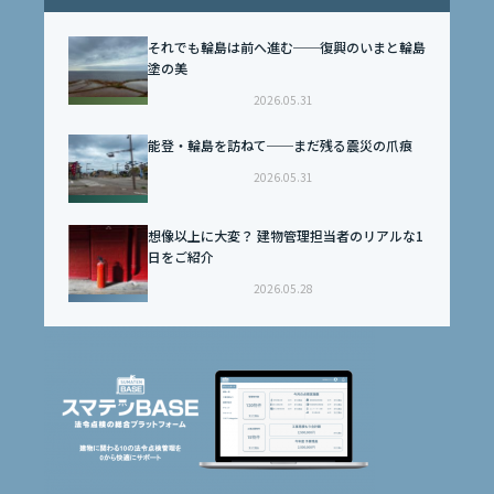
それでも輪島は前へ進む──復興のいまと輪島
塗の美
2026.05.31
能登・輪島を訪ねて──まだ残る震災の爪痕
2026.05.31
想像以上に大変？ 建物管理担当者のリアルな1
日をご紹介
2026.05.28