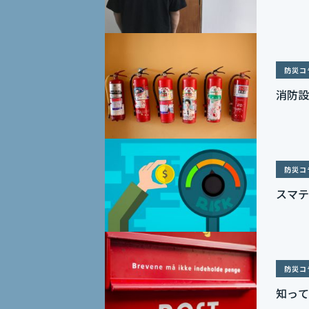
防災コ
消防設
防災コ
スマテ
防災コ
知って