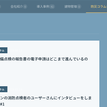
会社紹介
導入事例
建物管理
防災コラム
0
42
0
2019.06.13
ラム
備点検の報告書の電子申請はどこまで進んでいるの
2019.05.24
ラム
ンの消防点検者のユーザーさんにインタビューをしま
#1