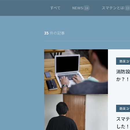
すべて
NEWS
スマテンとは
24
13
35
件の記事
防災コ
消防設
か？！
防災コ
スマテ
した！