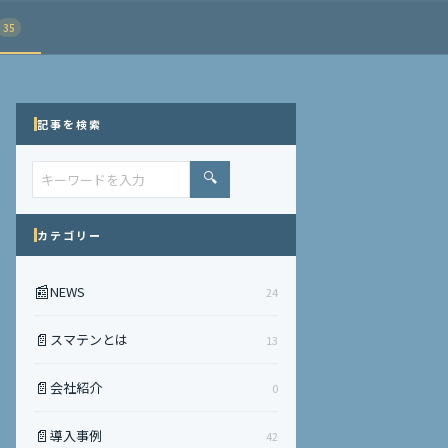
35
記事を検索
🔍
カテゴリー
📰
NEWS
24
📄
スマテンとは
13
📄
会社紹介
0
📄
導入事例
42