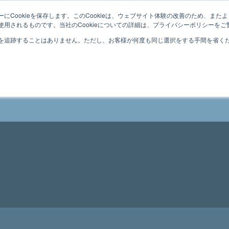
にCookieを保存します。このCookieは、ウェブサイト体験の改善のため、ま
用されるものです。当社のCookieについての詳細は、プライバシーポリシーをご
を追跡することはありません。ただし、お客様が何度も同じ選択をする手間を省くため
事例
防災コラム
NE