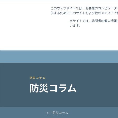
法令点検の総合プラットフォーム
このウェブサイトでは、お客様のコンピューター
供するためにこのサイトおよび他のメディアで使
スマテンMagazine
当サイトでは、訪問者の個人情報
います。
スマテンとは
導入
防災コラム
防災コラム
TOP
防災コラム
›