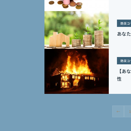
防災コ
あなた
防災コ
【あな
性
←
1