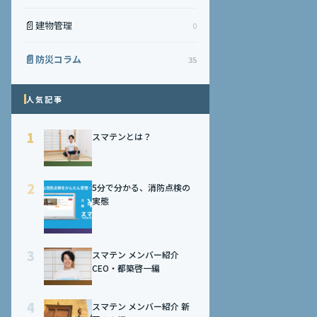
📄
建物管理
0
📄
防災コラム
35
人気記事
1
スマテンとは？
2
5分で分かる、消防点検の
実態
3
スマテン メンバー紹介
CEO・都築啓一編
4
スマテン メンバー紹介 新