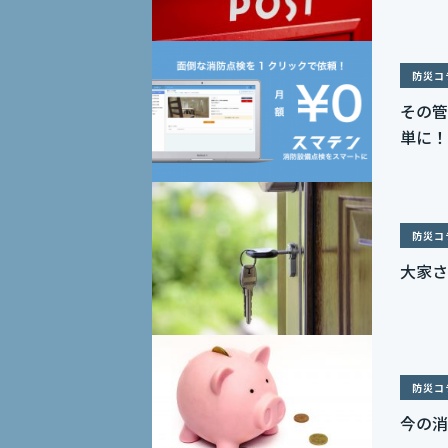
防災コ
その管
単に！
防災コ
大家さ
防災コ
今の消