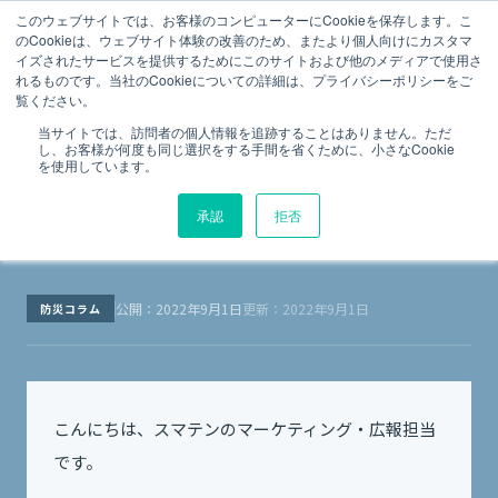
法令点検の総合プラットフォーム
このウェブサイトでは、お客様のコンピューターにCookieを保存します。こ
のCookieは、ウェブサイト体験の改善のため、またより個人向けにカスタマ
イズされたサービスを提供するためにこのサイトおよび他のメディアで使用さ
Menu
スマテンMagazine
防災コラム
れるものです。当社のCookieについての詳細は、プライバシーポリシーをご
覧ください。
【防災の日】池袋防災館で防災体験をし
当サイトでは、訪問者の個人情報を追跡することはありません。ただ
し、お客様が何度も同じ選択をする手間を省くために、小さなCookie
てきました！
を使用しています。
承認
拒否
TOP
防災コラム
【防災の日】池袋防災館で防災体験をしてきました！
›
›
公開：2022年9月1日
更新：2022年9月1日
防災コラム
こんにちは、スマテンのマーケティング・広報担当
です。