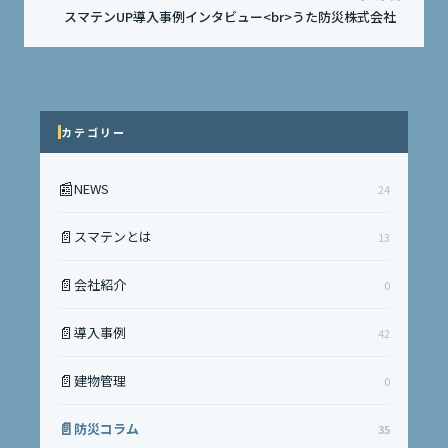
スマテンUP導入事例インタビュー<br>うた防災株式会社
カテゴリー
📰
NEWS
24
📄
スマテンとは
13
📄
会社紹介
0
📄
導入事例
42
📄
建物管理
0
📄
防災コラム
35