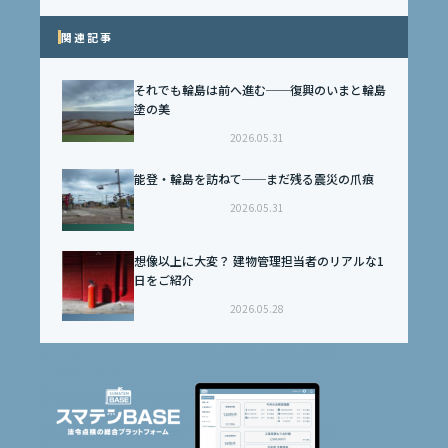
関連記事
それでも輪島は前へ進む──復興のいまと輪島
塗の美
2026.05.31
能登・輪島を訪ねて──まだ残る震災の爪痕
2026.05.31
想像以上に大変？ 建物管理担当者のリアルな1
日をご紹介
2026.05.28